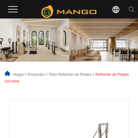
Hogar
>
Productos
>
Torre Reformer de Pilates
> Reformer de Pilates
con torre