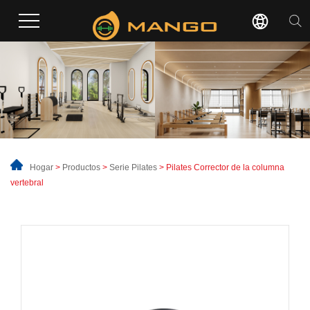
Hogar
>
Productos
>
Serie Pilates
> Pilates Corrector de la columna
vertebral