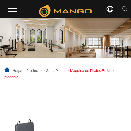
Hogar
>
Productos
>
Serie Pilates
> Máquina de Pilates Reformer
plegable