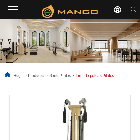
Hogar
>
Productos
>
Serie Pilates
> Torre de poleas Pilates